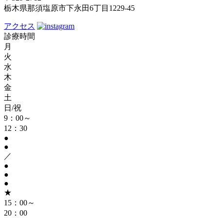
栃木県那須塩原市下永田6丁目1229-45
アクセス
診療時間
月
火
水
木
金
土
日/祝
9：00～
12：30
●
●
／
●
●
●
★
15：00～
20：00