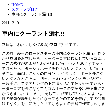
HOME
スタッフブログ
車内にクーラント漏れ!!
2011.12.19
車内にクーラント漏れ!!
本日は、わたくしRX7.8-2がブログ担当です。
この前、愛車のロードスターの車内にクーラント漏れが見つ
かり原因を追求した所、ヒーターコアに接続しているゴムホ
ースの劣化が原因だとわかりました(>_<) とりあえずネット
で調べたら、ダッシュボードを外さないとダメらしい(´д｀)
そこは、面倒くさがりの自分(・ω・) ダッシュボード外さな
いとダメなところは、切っちゃえ(・д・)ノシと思いジグソ
ー片手に、ステアリングの下に潜り込んで色々やってたらヒ
ーターコアを外さなくてもゴムホースの交換を出来る事に気
がつきました（ ´∀｀） そして 、作業していくといよいよ
腰の爆弾が爆発しそうになってきたので足を伸ばしての仰向
け出なく足を上にあげた「すけきよ」の姿勢で作業し続けま